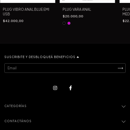
PLUG VIBRO ANAL BLUE EMI
PLUG VARA ANAL
PLU
USB
MED
$20.000,00
$42.000,00
$22
SUSCRIBITE Y DESBLOQUEÁ BENEFICIOS 🔥
CATEGORÍAS
CONTACTÁNOS