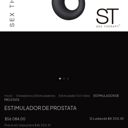
Inicio
.
Vibradores y Estimuladores
.
Estimulador Sin Vibro
.
ESTIMULADOR DE
PROSTATA
ESTIMULADOR DE PROSTATA
$56.084,00
12
cuotas de
$8.300,43
Precio sin impuestos
$46.350,41