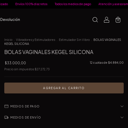
s 100% discretos
Todos los medios de pago
Atención y asesoramiento personali
e Devolución
0
Inicio
.
Vibradores y Estimuladores
.
Estimulador Sin Vibro
.
BOLAS VAGINALES
KEGEL SILICONA
BOLAS VAGINALES KEGEL SILICONA
$33.000,00
12
cuotas de
$4.884,00
Precio sin impuestos
$27.272,73
MEDIOS DE PAGO
MEDIOS DE ENVÍO