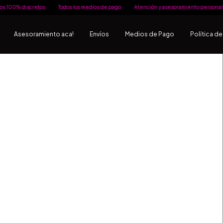
os
Todos los medios de pago
Atención y asesoramiento personalizado
Envío
Asesoramiento aca!
Envíos
Medios de Pago
Política d