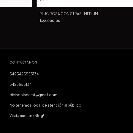
PLUG ROSA CON STRAS- MEDIUM
$22.000,00
CONTACTÁNOS
5493425555134
3425555134
divinoplacersf@gmail.com
No tenemos local de atención al público
Visita nuestro Blog!