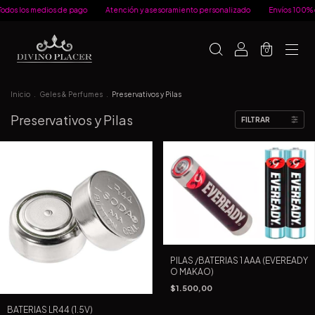
os los medios de pago
Atención y asesoramiento personalizado
Envíos 100% di
0
Inicio
.
Geles & Perfumes
.
Preservativos y Pilas
Preservativos y Pilas
FILTRAR
PILAS /BATERIAS 1 AAA (EVEREADY
O MAKAO)
$1.500,00
BATERIAS LR44 (1.5V)