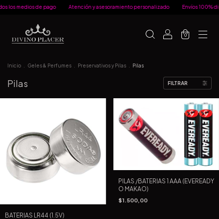
s los medios de pago
Atención y asesoramiento personalizado
Envíos 100% disc
0
Inicio
.
Geles & Perfumes
.
Preservativos y Pilas
.
Pilas
Pilas
FILTRAR
PILAS /BATERIAS 1 AAA (EVEREADY
O MAKAO)
$1.500,00
BATERIAS LR44 (1.5V)