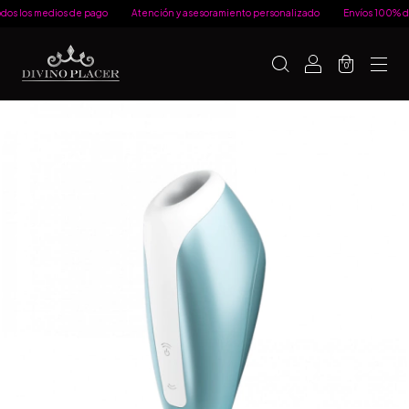
 los medios de pago
Atención y asesoramiento personalizado
Envíos 100% disc
0