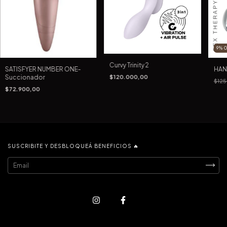
9
%
Curvy Trinity 2
SATISFYER NUMBER ONE-
HAN
Succionador
$120.000,00
$12
$72.900,00
SUSCRIBITE Y DESBLOQUEÁ BENEFICIOS 🔥