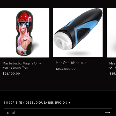
Men One, black, blue
Masturbador Vagina Only
Mas
Fun - Strong Men
Girl 
$106.000,00
$26.100,00
$25
SUSCRIBITE Y DESBLOQUEÁ BENEFICIOS 🔥