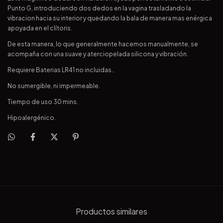
Punto G, introduciendo dos dedos en la vagina trasladando la
vibracion hacia su interior y quedando la bala de manera mas enérgica
apoyada en el clítoris.
De esta manera, lo que generalmente hacemos manualmente, se
acompaña con una suave y aterciopelada silicona y vibración.
Requiere Baterias LR41 no incluidas..
No sumergible, ni impermeable.
Tiempo de uso 30 mins.
Hipoalergénico.
Productos similares