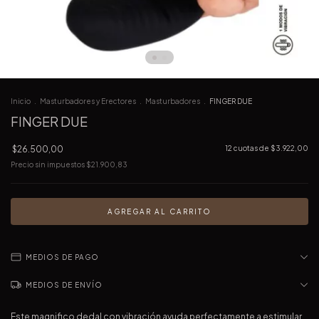
Inicio
.
Masturbadores y Erectores
.
Masturbadores
.
FINGER DUE
FINGER DUE
$26.500,00
12
cuotas de
$3.922,00
Precio sin impuestos
$21.900,83
MEDIOS DE PAGO
MEDIOS DE ENVÍO
Este magnifico dedal con vibración ayuda perfectamente a estimular