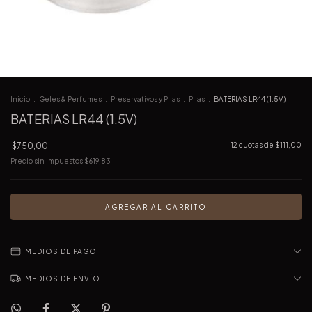
Inicio
.
Geles & Perfumes
.
Preservativos y Pilas
.
Pilas
.
BATERIAS LR44 (1.5V)
BATERIAS LR44 (1.5V)
$750,00
12
cuotas de
$111,00
Precio sin impuestos
$619,83
MEDIOS DE PAGO
MEDIOS DE ENVÍO