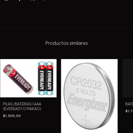
Productos similares
PILAS /BATERIAS 1 AAA
BATE
(EVEREADY O MAKAO)
$1.
$1.500,00